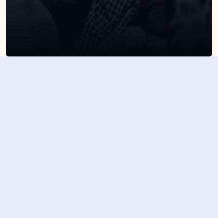
SUSCRÍBETE A NUESTRA NEWSLETTER
Suscribirme
Dejando aquí el correo aceptas la política de privacidad
Suscribirme
4,7/5 en más de 1500 opiniones verificadas
Nuestros últimos eventos y 
novedades