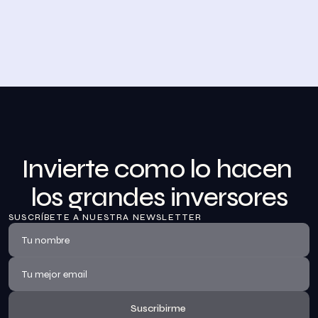
Desayuno de Bolsa en Madrid
BolsaZone celebró en Madrid uno de sus encuentros 
presenciales más relevantes hasta la fecha con el 
Desayuno de BolsaZone.
Ver información
Invierte como lo hacen 
los grandes inversores
SUSCRÍBETE A NUESTRA NEWSLETTER
Suscribirme