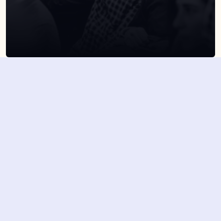
SUSCRÍBETE A NUESTRA NEWSLETTER
Suscribirme
Dejando aquí el correo aceptas la política de privacidad
Suscribirme
4,7/5 en más de 1500 opiniones verificadas
Nuestros últimos eventos y 
novedades