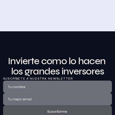
Desayuno de Bolsa en Madrid
BolsaZone celebró en Madrid uno de sus encuentros 
presenciales más relevantes hasta la fecha con el 
Desayuno de BolsaZone.
Ver información
Invierte como lo hacen 
los grandes inversores
SUSCRÍBETE A NUESTRA NEWSLETTER
Suscribirme