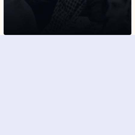
SUSCRÍBETE A NUESTRA NEWSLETTER
Suscribirme
Dejando aquí el correo aceptas la política de privacidad
Suscribirme
4,7/5 en más de 1500 opiniones verificadas
Nuestros últimos eventos y 
novedades