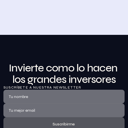
Desayuno de Bolsa en Madrid
BolsaZone celebró en Madrid uno de sus encuentros 
presenciales más relevantes hasta la fecha con el 
Desayuno de BolsaZone.
Ver información
Invierte como lo hacen 
los grandes inversores
SUSCRÍBETE A NUESTRA NEWSLETTER
Suscribirme