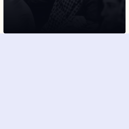
SUSCRÍBETE A NUESTRA NEWSLETTER
Suscribirme
Dejando aquí el correo aceptas la política de privacidad
Suscribirme
4,7/5 en más de 1500 opiniones verificadas
Nuestros últimos eventos y 
novedades