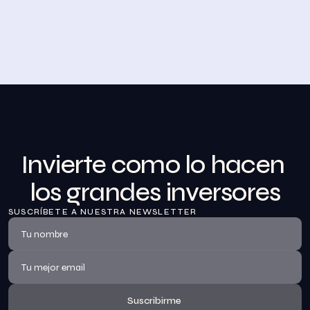
Desayuno de Bolsa en Madrid
BolsaZone celebró en Madrid uno de sus encuentros 
presenciales más relevantes hasta la fecha con el 
Desayuno de BolsaZone.
Ver información
Invierte como lo hacen 
los grandes inversores
SUSCRÍBETE A NUESTRA NEWSLETTER
Suscribirme