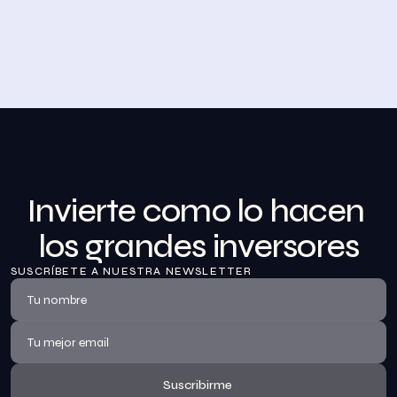
Desayuno de Bolsa en Madrid
BolsaZone celebró en Madrid uno de sus encuentros 
presenciales más relevantes hasta la fecha con el 
Desayuno de BolsaZone.
Ver información
Invierte como lo hacen 
los grandes inversores
SUSCRÍBETE A NUESTRA NEWSLETTER
Suscribirme