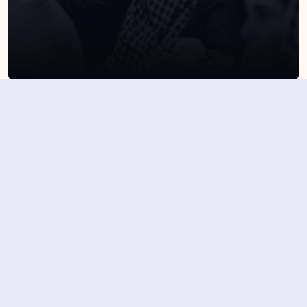
SUSCRÍBETE A NUESTRA NEWSLETTER
Suscribirme
Dejando aquí el correo aceptas la política de privacidad
Suscribirme
4,7/5 en más de 1500 opiniones verificadas
Nuestros últimos eventos y 
novedades