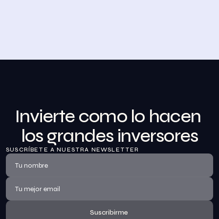
Desayuno de Bolsa en Madrid
BolsaZone celebró en Madrid uno de sus encuentros 
presenciales más relevantes hasta la fecha con el 
Desayuno de BolsaZone.
Ver información
Invierte como lo hacen 
los grandes inversores
SUSCRÍBETE A NUESTRA NEWSLETTER
Suscribirme