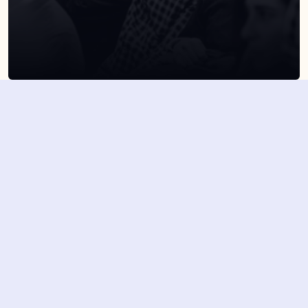
SUSCRÍBETE A NUESTRA NEWSLETTER
Suscribirme
Dejando aquí el correo aceptas la política de privacidad
Suscribirme
4,7/5 en más de 1500 opiniones verificadas
Nuestros últimos eventos y 
novedades