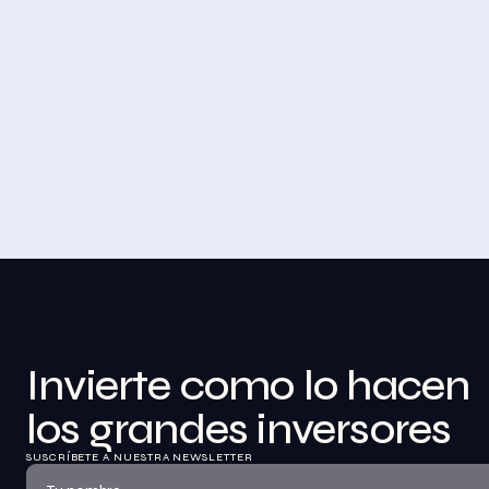
4 DE NOVIEMBRE DE 2023
Desayuno de Bolsa en Madrid
BolsaZone celebró en Madrid uno de sus 
encuentros presenciales más relevantes hasta 
la fecha con el Desayuno de BolsaZone.
Ver información
Invierte como lo hacen 
los grandes inversores
SUSCRÍBETE A NUESTRA NEWSLETTER