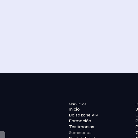
SERVICIOS
I
Inicio
S
Bolsazone VIP
E
Formación
P
Testimonios
P
Seminarios
C