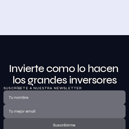
Desayuno de Bolsa en Madrid
BolsaZone celebró en Madrid uno de sus encuentros 
presenciales más relevantes hasta la fecha con el 
Desayuno de BolsaZone.
Ver información
Invierte como lo hacen 
los grandes inversores
SUSCRÍBETE A NUESTRA NEWSLETTER
Suscribirme