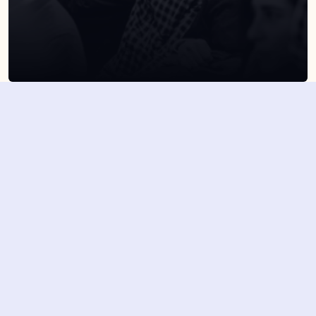
SUSCRÍBETE A NUESTRA NEWSLETTER
Suscribirme
Dejando aquí el correo aceptas la política de privacidad
Suscribirme
4,7/5 en más de 1500 opiniones verificadas
Nuestros últimos eventos y 
novedades