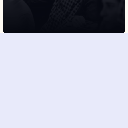
SUSCRÍBETE A NUESTRA NEWSLETTER
Suscribirme
Dejando aquí el correo aceptas la política de privacidad
Suscribirme
4,7/5 en más de 1500 opiniones verificadas
Nuestros últimos eventos y 
novedades