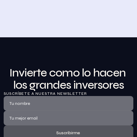
Desayuno de Bolsa en Madrid
BolsaZone celebró en Madrid uno de sus encuentros 
presenciales más relevantes hasta la fecha con el 
Desayuno de BolsaZone.
Ver información
Invierte como lo hacen 
los grandes inversores
SUSCRÍBETE A NUESTRA NEWSLETTER
Suscribirme