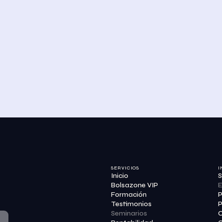
SERVICIOS
I
Inicio
S
Bolsazone VIP
E
Formación
P
Testimonios
P
Seminarios
C