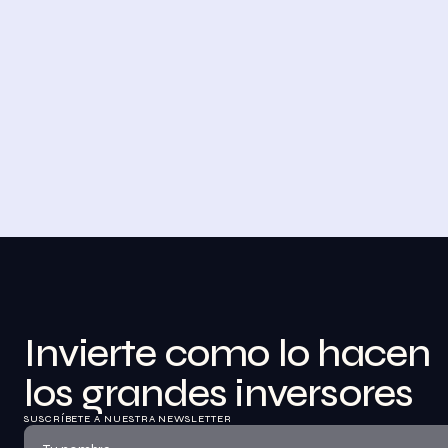
4 DE NOVIEMBRE DE 2023
Desayuno de Bolsa en Madrid
BolsaZone celebró en Madrid uno de sus 
encuentros presenciales más relevantes hasta 
la fecha con el Desayuno de BolsaZone.
Ver información
Invierte como lo hacen 
los grandes inversores
SUSCRÍBETE A NUESTRA NEWSLETTER