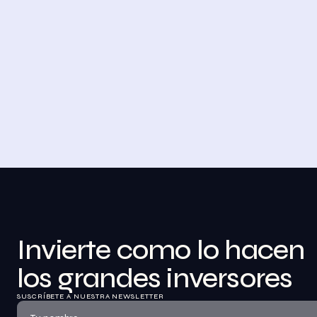
4 DE NOVIEMBRE DE 2023
Desayuno de Bolsa en Madrid
BolsaZone celebró en Madrid uno de sus 
encuentros presenciales más relevantes hasta 
la fecha con el Desayuno de BolsaZone.
Ver información
Invierte como lo hacen 
los grandes inversores
SUSCRÍBETE A NUESTRA NEWSLETTER