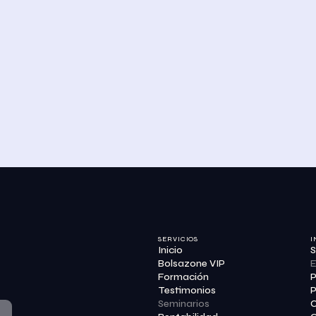
SERVICIOS
I
Inicio
S
Bolsazone VIP
E
Formación
P
Testimonios
P
Seminarios
C