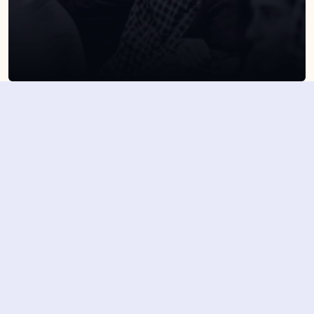
SUSCRÍBETE A NUESTRA NEWSLETTER
Suscribirme
Dejando aquí el correo aceptas la política de privacidad
Suscribirme
4,7/5 en más de 1500 opiniones verificadas
Nuestros últimos eventos y 
novedades