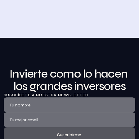
Desayuno de Bolsa en Madrid
BolsaZone celebró en Madrid uno de sus encuentros 
presenciales más relevantes hasta la fecha con el 
Desayuno de BolsaZone.
Ver información
Invierte como lo hacen 
los grandes inversores
SUSCRÍBETE A NUESTRA NEWSLETTER
Suscribirme