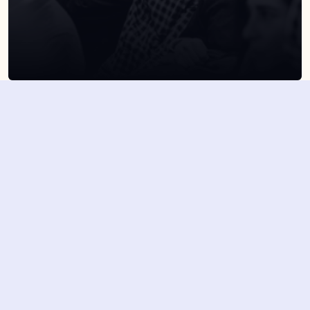
SUSCRÍBETE A NUESTRA NEWSLETTER
Suscribirme
Dejando aquí el correo aceptas la política de privacidad
Suscribirme
4,7/5 en más de 1500 opiniones verificadas
Nuestros últimos eventos y 
novedades