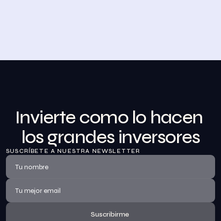
Desayuno de Bolsa en Madrid
BolsaZone celebró en Madrid uno de sus encuentros 
presenciales más relevantes hasta la fecha con el 
Desayuno de BolsaZone.
Ver información
Invierte como lo hacen 
los grandes inversores
SUSCRÍBETE A NUESTRA NEWSLETTER
Suscribirme