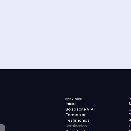
SERVICIOS
I
Inicio
S
Bolsazone VIP
E
Formación
P
Testimonios
P
Seminarios
C