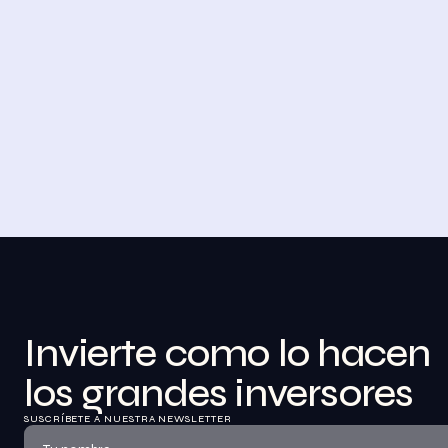
4 DE NOVIEMBRE DE 2023
Desayuno de Bolsa en Madrid
BolsaZone celebró en Madrid uno de sus 
encuentros presenciales más relevantes hasta 
la fecha con el Desayuno de BolsaZone.
Ver información
Invierte como lo hacen 
los grandes inversores
SUSCRÍBETE A NUESTRA NEWSLETTER