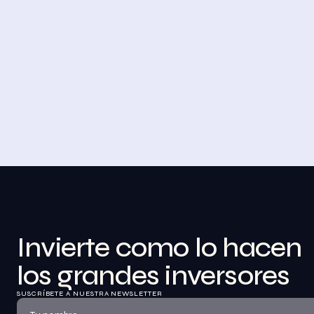
4 DE NOVIEMBRE DE 2023
Desayuno de Bolsa en Madrid
BolsaZone celebró en Madrid uno de sus 
encuentros presenciales más relevantes hasta 
la fecha con el Desayuno de BolsaZone.
Ver información
Invierte como lo hacen 
los grandes inversores
SUSCRÍBETE A NUESTRA NEWSLETTER