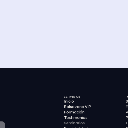
SERVICIOS
I
Inicio
S
Bolsazone VIP
E
Formación
P
Testimonios
P
Seminarios
C