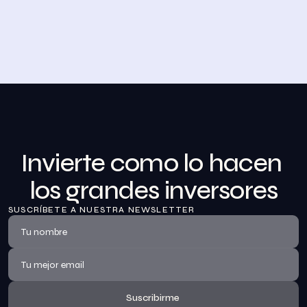
Desayuno de Bolsa en Madrid
BolsaZone celebró en Madrid uno de sus encuentros 
presenciales más relevantes hasta la fecha con el 
Desayuno de BolsaZone.
Ver información
Invierte como lo hacen 
los grandes inversores
SUSCRÍBETE A NUESTRA NEWSLETTER
Suscribirme