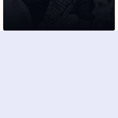
SUSCRÍBETE A NUESTRA NEWSLETTER
Suscribirme
Dejando aquí el correo aceptas la política de privacidad
Suscribirme
4,7/5 en más de 1500 opiniones verificadas
Nuestros últimos eventos y 
novedades