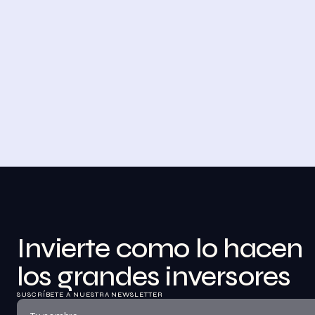
4 DE NOVIEMBRE DE 2023
Desayuno de Bolsa en Madrid
BolsaZone celebró en Madrid uno de sus 
encuentros presenciales más relevantes hasta 
la fecha con el Desayuno de BolsaZone.
Ver información
Invierte como lo hacen 
los grandes inversores
SUSCRÍBETE A NUESTRA NEWSLETTER