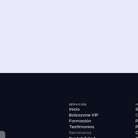
SERVICIOS
I
Inicio
S
Bolsazone VIP
E
Formación
P
Testimonios
P
Seminarios
C