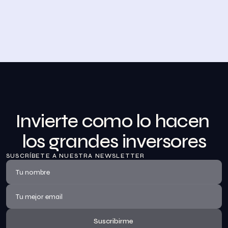
Desayuno de Bolsa en Madrid
BolsaZone celebró en Madrid uno de sus encuentros 
presenciales más relevantes hasta la fecha con el 
Desayuno de BolsaZone.
Ver información
Invierte como lo hacen 
los grandes inversores
SUSCRÍBETE A NUESTRA NEWSLETTER
Suscribirme