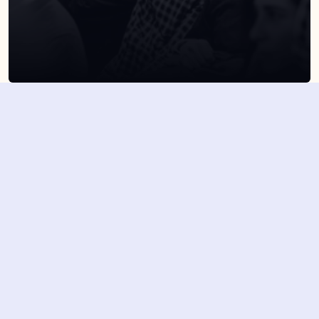
SUSCRÍBETE A NUESTRA NEWSLETTER
Suscribirme
Dejando aquí el correo aceptas la política de privacidad
Suscribirme
4,7/5 en más de 1500 opiniones verificadas
Nuestros últimos eventos y 
novedades