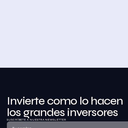
4 DE NOVIEMBRE DE 2023
Desayuno de Bolsa en Madrid
BolsaZone celebró en Madrid uno de sus 
encuentros presenciales más relevantes hasta 
la fecha con el Desayuno de BolsaZone.
Ver información
Invierte como lo hacen 
los grandes inversores
SUSCRÍBETE A NUESTRA NEWSLETTER