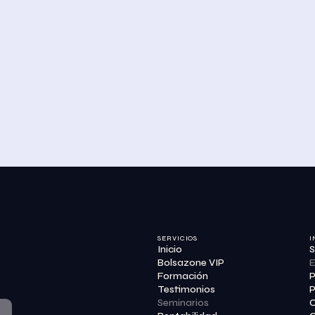
SERVICIOS
I
Inicio
S
Bolsazone VIP
E
Formación
P
Testimonios
P
Seminarios
C