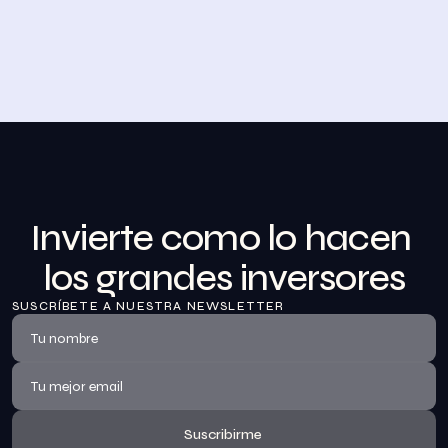
Desayuno de Bolsa en Madrid
BolsaZone celebró en Madrid uno de sus encuentros 
presenciales más relevantes hasta la fecha con el 
Desayuno de BolsaZone.
Ver información
Invierte como lo hacen 
los grandes inversores
SUSCRÍBETE A NUESTRA NEWSLETTER
Suscribirme