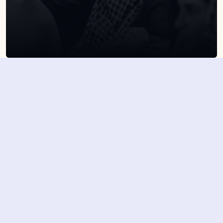
SUSCRÍBETE A NUESTRA NEWSLETTER
Suscribirme
Dejando aquí el correo aceptas la política de privacidad
Suscribirme
4,7/5 en más de 1500 opiniones verificadas
Nuestros últimos eventos y 
novedades