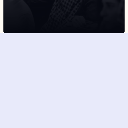
SUSCRÍBETE A NUESTRA NEWSLETTER
Suscribirme
Dejando aquí el correo aceptas la política de privacidad
Suscribirme
4,7/5 en más de 1500 opiniones verificadas
Nuestros últimos eventos y 
novedades