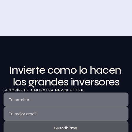
Desayuno de Bolsa en Madrid
BolsaZone celebró en Madrid uno de sus encuentros 
presenciales más relevantes hasta la fecha con el 
Desayuno de BolsaZone.
Ver información
Invierte como lo hacen 
los grandes inversores
SUSCRÍBETE A NUESTRA NEWSLETTER
Suscribirme