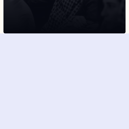
SUSCRÍBETE A NUESTRA NEWSLETTER
Suscribirme
Dejando aquí el correo aceptas la política de privacidad
Suscribirme
4,7/5 en más de 1500 opiniones verificadas
Nuestros últimos eventos y 
novedades