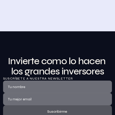
Desayuno de Bolsa en Madrid
BolsaZone celebró en Madrid uno de sus encuentros 
presenciales más relevantes hasta la fecha con el 
Desayuno de BolsaZone.
Ver información
Invierte como lo hacen 
los grandes inversores
SUSCRÍBETE A NUESTRA NEWSLETTER
Suscribirme