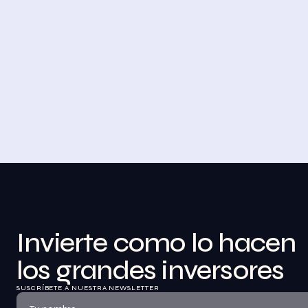
4 DE NOVIEMBRE DE 2023
Desayuno de Bolsa en Madrid
BolsaZone celebró en Madrid uno de sus 
encuentros presenciales más relevantes hasta 
la fecha con el Desayuno de BolsaZone.
Ver información
Invierte como lo hacen 
los grandes inversores
SUSCRÍBETE A NUESTRA NEWSLETTER