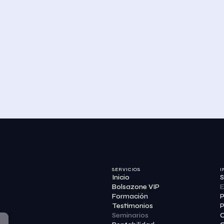
SERVICIOS
I
Inicio
S
Bolsazone VIP
E
Formación
P
Testimonios
P
Seminarios
C