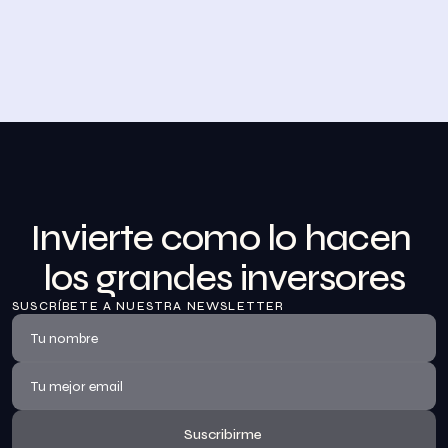
Desayuno de Bolsa en Madrid
BolsaZone celebró en Madrid uno de sus encuentros 
presenciales más relevantes hasta la fecha con el 
Desayuno de BolsaZone.
Ver información
Invierte como lo hacen 
los grandes inversores
SUSCRÍBETE A NUESTRA NEWSLETTER
Suscribirme