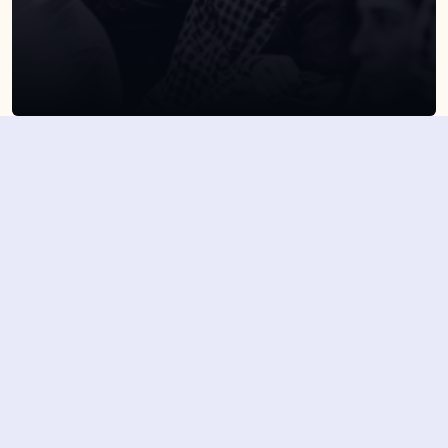
SUSCRÍBETE A NUESTRA NEWSLETTER
Suscribirme
Dejando aquí el correo aceptas la política de privacidad
Suscribirme
4,7/5 en más de 1500 opiniones verificadas
Nuestros últimos eventos y 
novedades