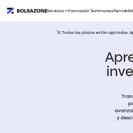
Servicios
Servicios
Servicios
Formación
Formación
Formación
Testimonios
Testimonios
Testimonios
Rentabili
Rentabili
Rentabili
🚀 Todas las plazas están agotadas. Ap
Apre
inve
Tran
p
avanzad
y desc