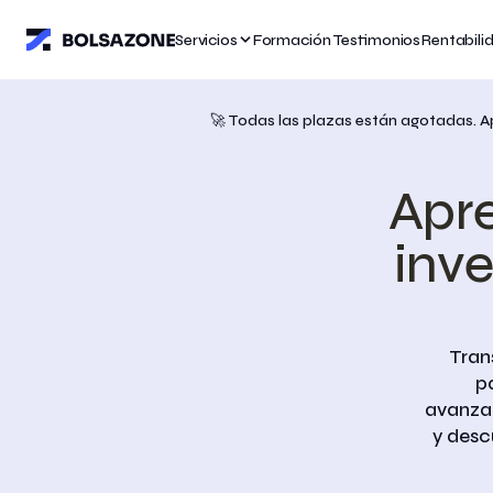
Servicios
Servicios
Servicios
Formación
Formación
Formación
Testimonios
Testimonios
Testimonios
Rentabili
Rentabili
Rentabili
🚀 Todas las plazas están agotadas. Ap
Apre
inve
Tran
p
avanzad
y desc