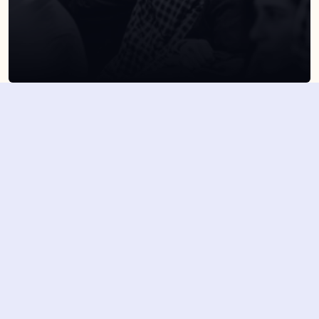
SUSCRÍBETE A NUESTRA NEWSLETTER
Suscribirme
Dejando aquí el correo aceptas la política de privacidad
Suscribirme
4,7/5 en más de 1500 opiniones verificadas
Nuestros últimos eventos y 
novedades