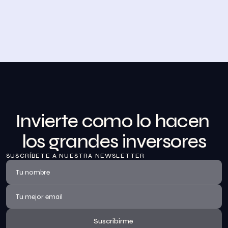
Desayuno de Bolsa en Madrid
BolsaZone celebró en Madrid uno de sus encuentros 
presenciales más relevantes hasta la fecha con el 
Desayuno de BolsaZone.
Ver información
Invierte como lo hacen 
los grandes inversores
SUSCRÍBETE A NUESTRA NEWSLETTER
Suscribirme